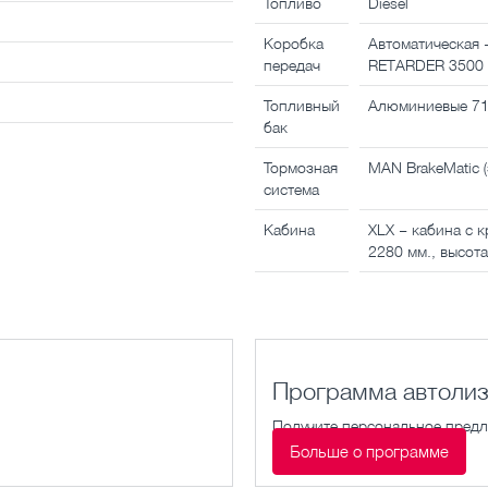
Топливо
Diesel
Коробка
Автоматическая
передач
RETARDER 3500
Топливный
Алюминиевые 710 
бак
Тормозная
MAN BrakeMatic 
система
Кабина
XLX – кабина с 
2280 мм., высота
Программа автолиз
Получите персональное предл
Больше о программе