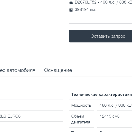
D2676LF52 - 460 л.с. / 338 к
398191 км.
Оставить запрос
вес автомобиля
Оснащение
Технические характеристики
Мощность
460 л.с. / 338 кВ
 BLS EURO6
Объем
12419 см3
двигателя